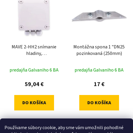
MAVE 2-HH2 snímanie
Montážna spona 1 "DN25
hladiny,
pozinkovaná (250mm)
ochrana/ovládanie
predajňa Galvaniho 6 BA
predajňa Galvaniho 6 BA
59,04 €
17 €
DO KOŠÍKA
DO KOŠÍKA
Ochrana jednofázových
Používame súbory cookie, aby sme vám umožnili pohodlné
čerpadiel s doporučeným