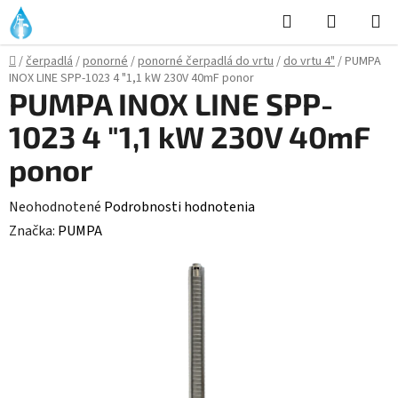
Prejsť
Hľadať
NÁKUP
na
KOŠÍK
obsah
Domov
/
čerpadlá
/
ponorné
/
ponorné čerpadlá do vrtu
/
do vrtu 4"
/
PUMPA
INOX LINE SPP-1023 4 "1,1 kW 230V 40mF ponor
PUMPA INOX LINE SPP-
1023 4 "1,1 kW 230V 40mF
ponor
Priemerné
Neohodnotené
Podrobnosti hodnotenia
hodnotenie
Značka:
PUMPA
produktu
je
0,0
z
5
hviezdičiek.