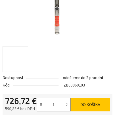
Dostupnosť
odošleme do 2 prac.dní
Kód:
ZB00060103
726,72 €
DO KOŠÍKA
590,83 € bez DPH