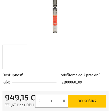
Dostupnosť
odošleme do 2 prac.dní
Kód:
ZB00060109
949,15 €
DO KOŠÍKA
771,67 € bez DPH