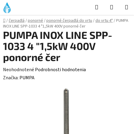
Prejsť
Hľadať
NÁKUP
na
KOŠÍK
obsah
Domov
/
čerpadlá
/
ponorné
/
ponorné čerpadlá do vrtu
/
do vrtu 4"
/
PUMPA
INOX LINE SPP-1033 4 "1,5kW 400V ponorné čer
PUMPA INOX LINE SPP-
1033 4 "1,5kW 400V
ponorné čer
Priemerné
Neohodnotené
Podrobnosti hodnotenia
hodnotenie
Značka:
PUMPA
produktu
je
0,0
z
5
hviezdičiek.