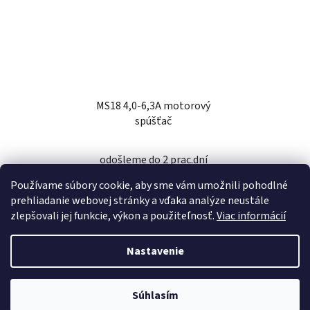
MS18 4,0-6,3A motorový
spúšťač
odošleme do 2 prac.dní
Používame súbory cookie, aby sme vám umožnili pohodlné
45,10 €
prehliadanie webovej stránky a vďaka analýze neustále
zlepšovali jej funkcie, výkon a použiteľnosť.
Viac informácií
DO KOŠÍKA
Nastavenie
Z
Súhlasím
Vytvoril Shoptet
á