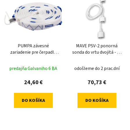
PUMPA závesné
MAVE PSV-2 ponorná
zariadenie pre čerpadlá
sonda do vrtu dvojitá - 30
30m
+ 5m
predajňa Galvaniho 6 BA
odošleme do 2 prac.dní
24,60 €
70,73 €
DO KOŠÍKA
DO KOŠÍKA