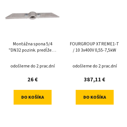
Montážna spona 5/4
FOURGROUP XTREME1-T
"DN32 pozink. predĺžená
/ 10 3x400V 0,55-7,5kW
(380mm)
odošleme do 2 prac.dní
odošleme do 2 prac.dní
26 €
387,11 €
DO KOŠÍKA
DO KOŠÍKA