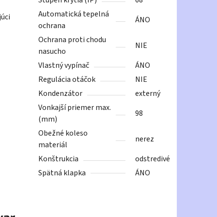
Stupeň krytia (IP)
68
Automatická tepelná
júci
ÁNO
ochrana
Ochrana proti chodu
NIE
nasucho
Vlastný vypínač
ÁNO
Regulácia otáčok
NIE
Kondenzátor
externý
Vonkajší priemer max.
98
(mm)
Obežné koleso
nerez
materiál
Konštrukcia
odstredivé
Spätná klapka
ÁNO
var