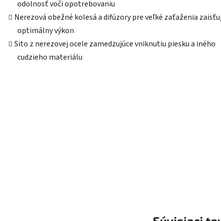
odolnosť voči opotrebovaniu
Nerezová obežné kolesá a difúzory pre veľké zaťaženia zaisťu
optimálny výkon
Sito z nerezovej ocele zamedzujúce vniknutiu piesku a iného
cudzieho materiálu
Súvisiaci to