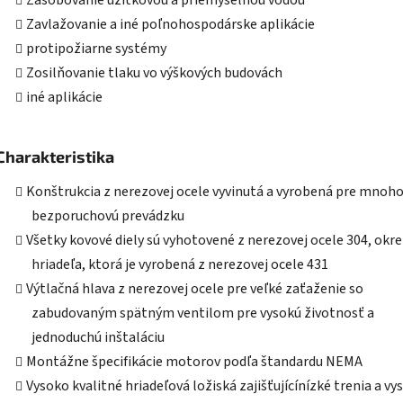
Zásobovanie úžitkovou a priemyselnou vodou
Zavlažovanie a iné poľnohospodárske aplikácie
protipožiarne systémy
Zosilňovanie tlaku vo výškových budovách
iné aplikácie
Charakteristika
Konštrukcia z nerezovej ocele vyvinutá a vyrobená pre mnoh
bezporuchovú prevádzku
Všetky kovové diely sú vyhotovené z nerezovej ocele 304, okr
hriadeľa, ktorá je vyrobená z nerezovej ocele 431
Výtlačná hlava z nerezovej ocele pre veľké zaťaženie so
zabudovaným spätným ventilom pre vysokú životnosť a
jednoduchú inštaláciu
Montážne špecifikácie motorov podľa štandardu NEMA
Vysoko kvalitné hriadeľová ložiská zajišťujícínízké trenia a vy