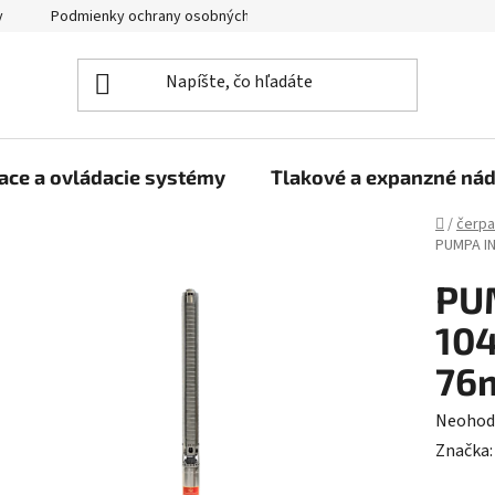
y
Podmienky ochrany osobných údajov
ace a ovládacie systémy
Tlakové a expanzné ná
Domov
/
čerpa
PUMPA IN
PU
104
76
Prieme
Neohod
hodnot
Značka
produk