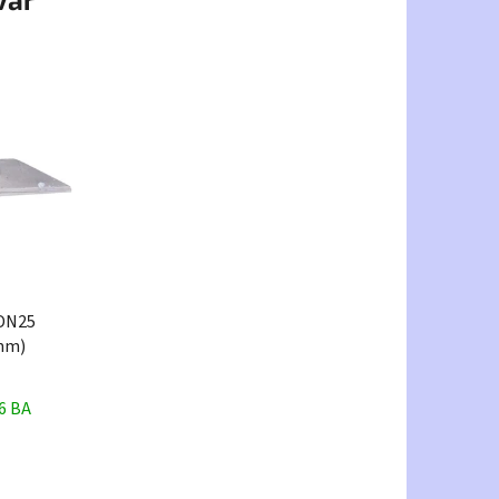
"DN25
mm)
6 BA