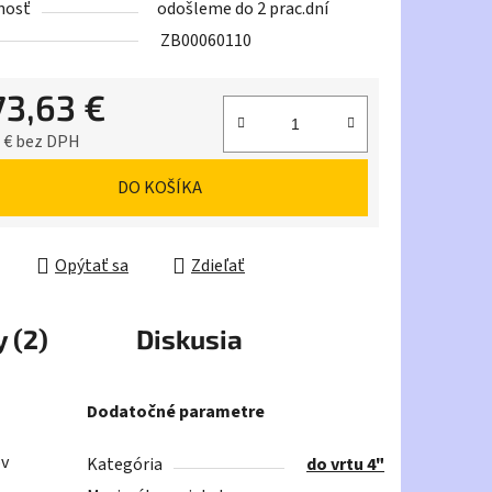
nosť
odošleme do 2 prac.dní
ZB00060110
73,63 €
iek.
 € bez DPH
ková cena:
DO KOŠÍKA
Opýtať sa
Zdieľať
 (2)
Diskusia
Dodatočné parametre
ov
Kategória
do vrtu 4"