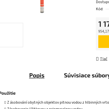
Dostup
je
Kód:
0,0
z
1 1
5
hviezdič
954,17
Jednot
Tlač
Popis
Súvisiace súbory
Použitie
Z ásobování obytných objektov pitnou vodou z hlbinných vrt