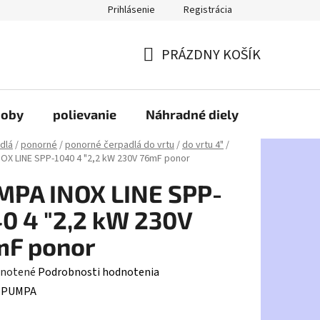
Prihlásenie
Registrácia
PRÁZDNY KOŠÍK
NÁKUPNÝ
KOŠÍK
doby
polievanie
Náhradné diely
HDPE
dlá
/
ponorné
/
ponorné čerpadlá do vrtu
/
do vrtu 4"
/
OX LINE SPP-1040 4 "2,2 kW 230V 76mF ponor
MPA INOX LINE SPP-
0 4 "2,2 kW 230V
mF ponor
rné
notené
Podrobnosti hodnotenia
enie
:
PUMPA
tu