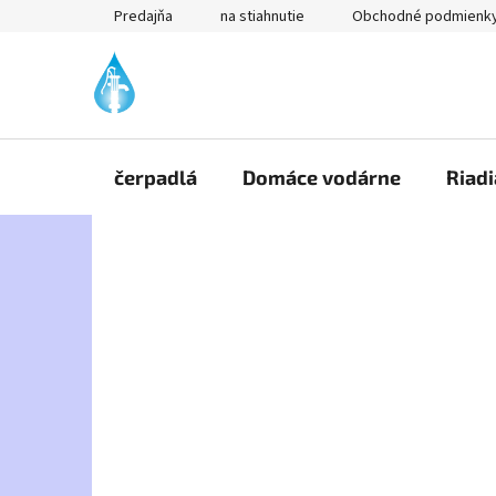
Prejsť
Predajňa
na stiahnutie
Obchodné podmienk
na
obsah
čerpadlá
Domáce vodárne
Riadi
B
o
č
n
ý
p
a
n