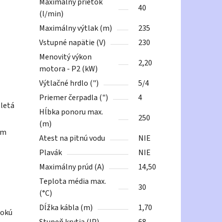
Maximálny prietok
40
(l/min)
Maximálny výtlak (m)
235
Vstupné napätie (V)
230
Menovitý výkon
2,20
motora - P2 (kW)
Výtlačné hrdlo (")
5/4
Priemer čerpadla (")
4
oletá
Hĺbka ponoru max.
250
(m)
em
Atest na pitnú vodu
NIE
Plavák
NIE
Maximálny prúd (A)
14,50
Teplota média max.
30
(°C)
Dĺžka kábla (m)
1,70
sokú