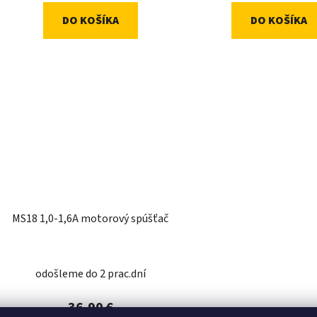
DO KOŠÍKA
DO KOŠÍKA
MS18 1,0-1,6A motorový spúšťač
odošleme do 2 prac.dní
36,90 €