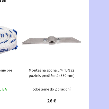
nie pre
Montážna spona 5/4 "DN32
pozink. predĺžená (380mm)
6 BA
odošleme do 2 prac.dní
26 €