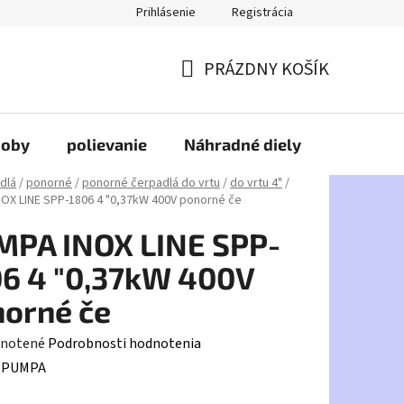
Prihlásenie
Registrácia
PRÁZDNY KOŠÍK
NÁKUPNÝ
KOŠÍK
doby
polievanie
Náhradné diely
HDPE
dlá
/
ponorné
/
ponorné čerpadlá do vrtu
/
do vrtu 4"
/
OX LINE SPP-1806 4 "0,37kW 400V ponorné če
MPA INOX LINE SPP-
6 4 "0,37kW 400V
orné če
rné
notené
Podrobnosti hodnotenia
enie
:
PUMPA
tu