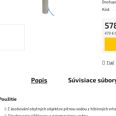
Dostup
je
Kód:
0,0
z
57
5
hviezdič
470 €
Jednot
Tlač
Popis
Súvisiace súbory
Použitie
Z ásobování obytných objektov pitnou vodou z hlbinných vrt