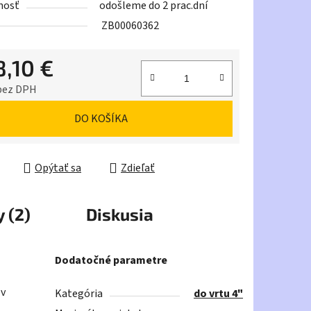
nosť
odošleme do 2 prac.dní
ZB00060362
8,10 €
iek.
 bez DPH
ková cena:
DO KOŠÍKA
Opýtať sa
Zdieľať
 (2)
Diskusia
Dodatočné parametre
ov
Kategória
do vrtu 4"