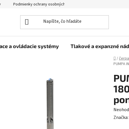
y
Podmienky ochrany osobných údajov
ace a ovládacie systémy
Tlakové a expanzné ná
Domov
/
čerpa
PUMPA IN
PU
180
pon
Prieme
Neohod
hodnot
Značka
produk