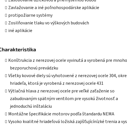
Zásobovanie úžitkovou a priemyselnou vodou
Zavlažovanie a iné poľnohospodárske aplikácie
protipožiarne systémy
Zosilňovanie tlaku vo výškových budovách
iné aplikácie
Charakteristika
Konštrukcia z nerezovej ocele vyvinutá a vyrobená pre mnoh
bezporuchovú prevádzku
Všetky kovové diely sú vyhotovené z nerezovej ocele 304, okr
hriadeľa, ktorá je vyrobená z nerezovej ocele 431
Výtlačná hlava z nerezovej ocele pre veľké zaťaženie so
zabudovaným spätným ventilom pre vysokú životnosť a
jednoduchú inštaláciu
Montážne špecifikácie motorov podľa štandardu NEMA
Vysoko kvalitné hriadeľová ložiská zajišťujícínízké trenia a vy