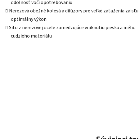
odolnosť voči opotrebovaniu
Nerezová obežné kolesá a difúzory pre veľké zaťaženia zaisťu
optimálny výkon
Sito z nerezovej ocele zamedzujúce vniknutiu piesku a iného
cudzieho materiálu
Súvisiaci to