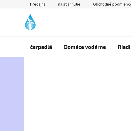
Prejsť
Predajňa
na stiahnutie
Obchodné podmienk
na
obsah
čerpadlá
Domáce vodárne
Riadi
B
o
č
n
ý
p
a
n