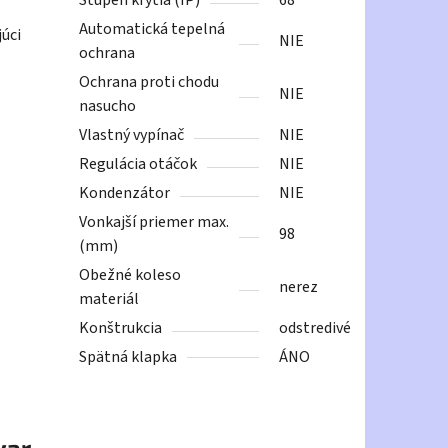
Stupeň krytia (IP)
68
Automatická tepelná
júci
NIE
ochrana
Ochrana proti chodu
NIE
nasucho
Vlastný vypínač
NIE
Regulácia otáčok
NIE
Kondenzátor
NIE
Vonkajší priemer max.
98
(mm)
Obežné koleso
nerez
materiál
Konštrukcia
odstredivé
Spätná klapka
ÁNO
var