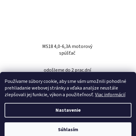
MS18 4,0-6,3A motorový
spúšťač
odošleme do 2 prac.dní
Používame súbory cookie, aby sme vám umožnili pohodlné
45,10 €
prehliadanie webovej stránky a vďaka analýze neustále
zlepšovali jej funkcie, výkon a použiteľnosť.
Viac informácií
DO KOŠÍKA
Nastavenie
Z
Súhlasím
Vytvoril Shoptet
á