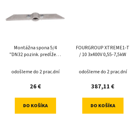
Montážna spona 5/4
FOURGROUP XTREME1-T
"DN32 pozink. predĺžená
/ 10 3x400V 0,55-7,5kW
(380mm)
odošleme do 2 prac.dní
odošleme do 2 prac.dní
26 €
387,11 €
DO KOŠÍKA
DO KOŠÍKA