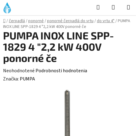
Prejsť
Hľadať
NÁKUP
na
KOŠÍK
obsah
Domov
/
čerpadlá
/
ponorné
/
ponorné čerpadlá do vrtu
/
do vrtu 4"
/
PUMPA
INOX LINE SPP-1829 4 "2,2 kW 400V ponorné če
PUMPA INOX LINE SPP-
1829 4 "2,2 kW 400V
ponorné če
Priemerné
Neohodnotené
Podrobnosti hodnotenia
hodnotenie
Značka:
PUMPA
produktu
je
0,0
z
5
hviezdičiek.