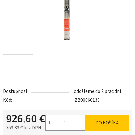
Dostupnosť
odošleme do 2 prac.dní
Kód:
ZB00060133
926,60 €
DO KOŠÍKA
753,33 € bez DPH