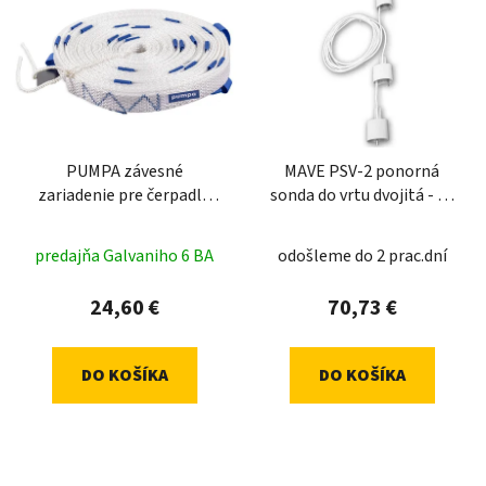
PUMPA závesné
MAVE PSV-2 ponorná
zariadenie pre čerpadlá
sonda do vrtu dvojitá - 30
30m
+ 5m
predajňa Galvaniho 6 BA
odošleme do 2 prac.dní
24,60 €
70,73 €
DO KOŠÍKA
DO KOŠÍKA