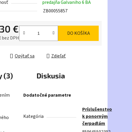
nosť
predajňa Galvaniho 6 BA
ZB00055857
,30 €
DO KOŠÍKA
iek.
€ bez DPH
ková cena:
Opýtať sa
Zdieľať
 (3)
Diskusia
šením
Dodatočné parametre
Príslušenstvo
Kategória
k ponorným
orého
čerpadlám