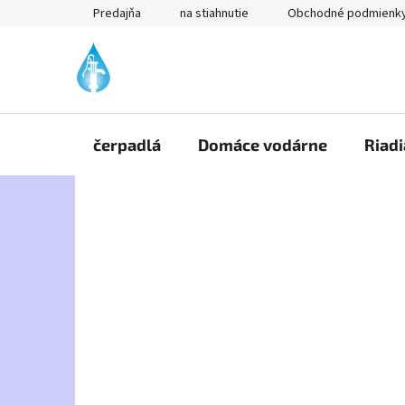
Prejsť
Predajňa
na stiahnutie
Obchodné podmienk
na
obsah
čerpadlá
Domáce vodárne
Riadi
B
o
č
n
ý
p
a
n