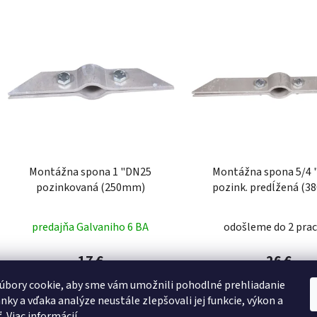
Montážna spona 1 "DN25
Montážna spona 5/4
pozinkovaná (250mm)
pozink. predĺžená (
predajňa Galvaniho 6 BA
odošleme do 2 prac
17 €
26 €
úbory cookie, aby sme vám umožnili pohodlné prehliadanie
nky a vďaka analýze neustále zlepšovali jej funkcie, výkon a
DO KOŠÍKA
DO KOŠÍKA
ť.
Viac informácií