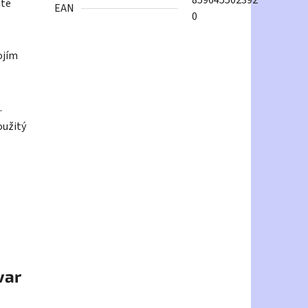
859645502392
ité
EAN
0
ojím
.
oužitý
var