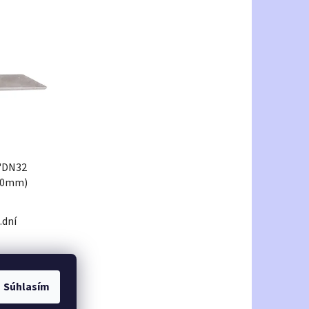
 "DN32
380mm)
.dní
Súhlasím