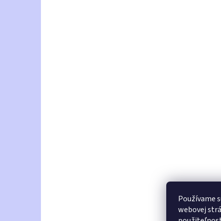
Používame s
webovej strá
použiteľnos