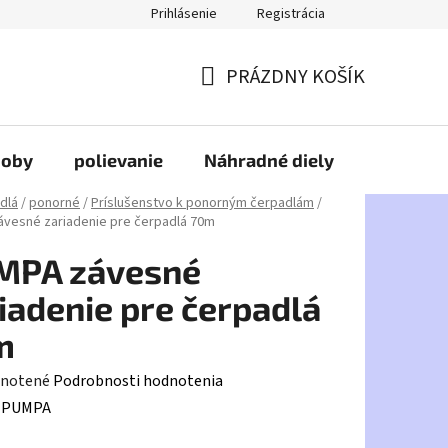
Prihlásenie
Registrácia
PRÁZDNY KOŠÍK
NÁKUPNÝ
KOŠÍK
doby
polievanie
Náhradné diely
HDPE
dlá
/
ponorné
/
Príslušenstvo k ponorným čerpadlám
/
vesné zariadenie pre čerpadlá 70m
MPA závesné
iadenie pre čerpadlá
m
rné
notené
Podrobnosti hodnotenia
enie
:
PUMPA
tu