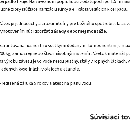
čerpadlo fixuje. Na závesnom popruhu sú v odstupoch po 1,5 m naš
suché zipsy slúžiace na fixáciu rúrky a el. kábla vedúcich k čerpadlu.
Záves je jednoduchý a zrozumiteľný pre bežného spotrebiteľa a sv
vyhotovením núti dodržať
zásady odbornej montáže.
Garantovaná nosnosť so všetkými dodanými komponentmi je max
200kg, samozrejme so štvornásobným istením. Všetok materiál p
na výrobu závesu je vo vode nerozpustný, stály v ropných látkach, v
riedených kyselinách, v olejoch a etanole.
Predĺžená záruka 5 rokov a atest na pitnú vodu.
Súvisiaci to