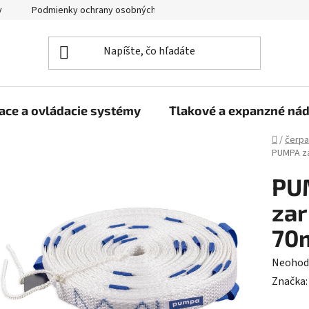
y
Podmienky ochrany osobných údajov
ace a ovládacie systémy
Tlakové a expanzné ná
Domov
/
čerpa
PUMPA zá
PU
zar
70
Prieme
Neohod
hodnot
Značka
produk