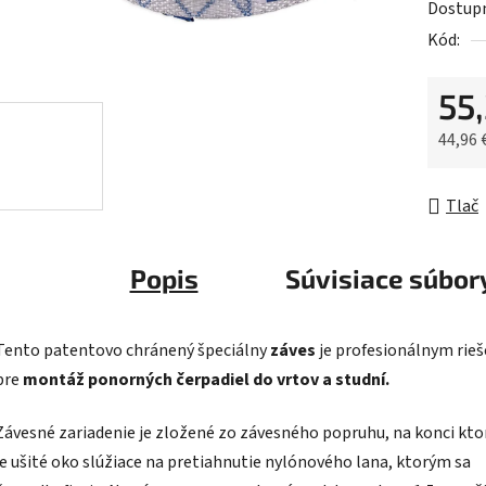
Dostup
je
Kód:
0,0
z
55
5
hviezdič
44,96 
Jednot
Tlač
Popis
Súvisiace súbory
Tento patentovo chránený špeciálny
záves
je profesionálnym rie
pre
montáž ponorných čerpadiel do vrtov a studní.
Závesné zariadenie je zložené zo závesného popruhu, na konci kt
je ušité oko slúžiace na pretiahnutie nylónového lana, ktorým sa