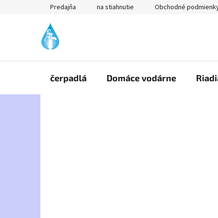
Prejsť
Predajňa
na stiahnutie
Obchodné podmienk
na
obsah
čerpadlá
Domáce vodárne
Riadi
B
o
č
n
ý
p
a
n