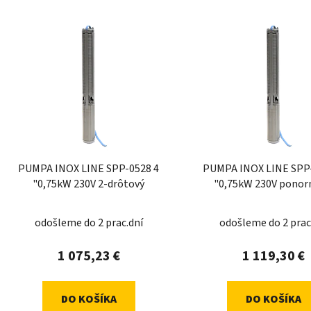
PUMPA INOX LINE SPP-0528 4
PUMPA INOX LINE SPP
"0,75kW 230V 2-drôtový
"0,75kW 230V ponor
odošleme do 2 prac.dní
odošleme do 2 prac
1 075,23 €
1 119,30 €
DO KOŠÍKA
DO KOŠÍKA