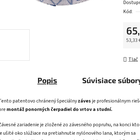
Dostup
je
Kód:
0,0
z
65
5
hviezdič
53,33 
Jednot
Tlač
Popis
Súvisiace súbory
Tento patentovo chránený špeciálny
záves
je profesionálnym rie
pre
montáž ponorných čerpadiel do vrtov a studní.
Závesné zariadenie je zložené zo závesného popruhu, na konci kt
je ušité oko slúžiace na pretiahnutie nylónového lana, ktorým sa