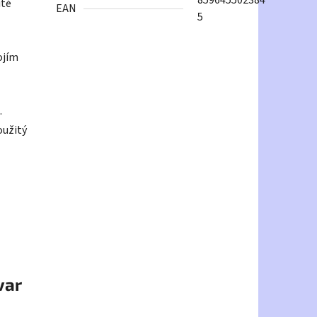
859645502384
ité
EAN
5
ojím
.
oužitý
var