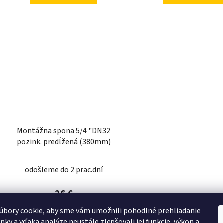
Montážna spona 5/4 "DN32
pozink. predĺžená (380mm)
odošleme do 2 prac.dní
26 €
úbory cookie, aby sme vám umožnili pohodlné prehliadanie
nky a vďaka analýze neustále zlepšovali jej funkcie, výkon a