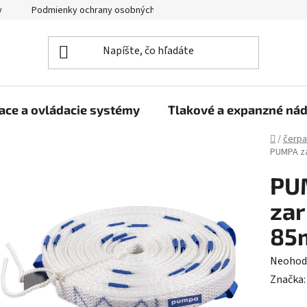
y
Podmienky ochrany osobných údajov
ace a ovládacie systémy
Tlakové a expanzné ná
Domov
/
čerpa
PUMPA zá
PU
zar
85
Prieme
Neohod
hodnot
Značka
produk