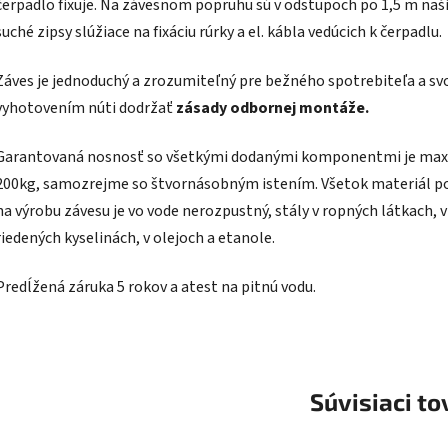
čerpadlo fixuje. Na závesnom popruhu sú v odstupoch po 1,5 m naš
suché zipsy slúžiace na fixáciu rúrky a el. kábla vedúcich k čerpadlu.
Záves je jednoduchý a zrozumiteľný pre bežného spotrebiteľa a sv
vyhotovením núti dodržať
zásady odbornej montáže.
Garantovaná nosnosť so všetkými dodanými komponentmi je max
200kg, samozrejme so štvornásobným istením. Všetok materiál p
na výrobu závesu je vo vode nerozpustný, stály v ropných látkach, v
riedených kyselinách, v olejoch a etanole.
Predĺžená záruka 5 rokov a atest na pitnú vodu.
Súvisiaci to