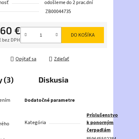
nosť
odošleme do 2 prac.dní
ZB00044735
,60 €
DO KOŠÍKA
iek.
€ bez DPH
ková cena:
Opýtať sa
Zdieľať
 (3)
Diskusia
šením
Dodatočné parametre
Príslušenstvo
Kategória
k ponorným
orého
čerpadlám