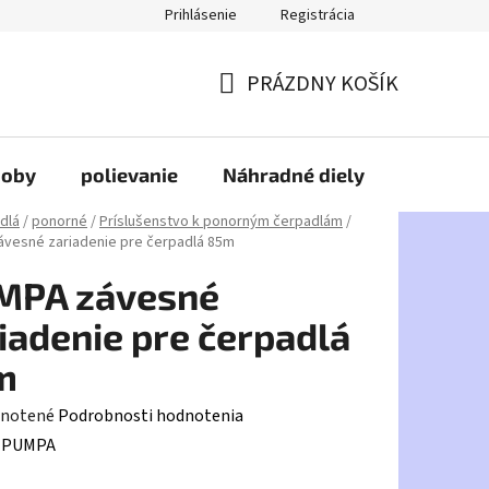
Prihlásenie
Registrácia
PRÁZDNY KOŠÍK
NÁKUPNÝ
KOŠÍK
doby
polievanie
Náhradné diely
HDPE
dlá
/
ponorné
/
Príslušenstvo k ponorným čerpadlám
/
vesné zariadenie pre čerpadlá 85m
MPA závesné
iadenie pre čerpadlá
m
rné
notené
Podrobnosti hodnotenia
enie
:
PUMPA
tu