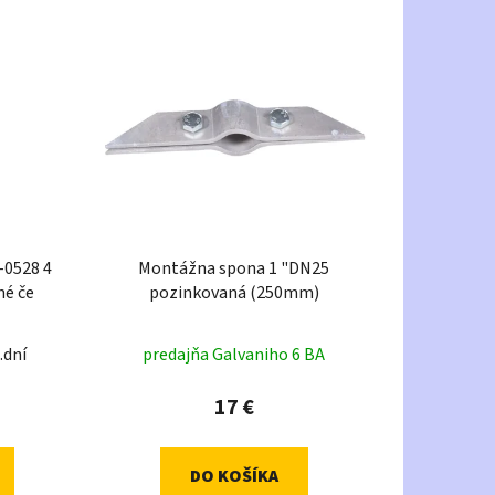
-0528 4
Montážna spona 1 "DN25
né če
pozinkovaná (250mm)
.dní
predajňa Galvaniho 6 BA
17 €
DO KOŠÍKA