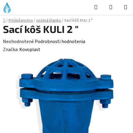
Prejsť
Hľadať
NÁKUP
na
KOŠÍK
obsah
Domov
/
Príslušenstvo
/
spätná klapka
/
Sací kôš KULI 2 "
Sací kôš KULI 2 "
Priemerné
Neohodnotené
Podrobnosti hodnotenia
hodnotenie
Značka:
Kovoplast
produktu
je
0,0
z
5
hviezdičiek.