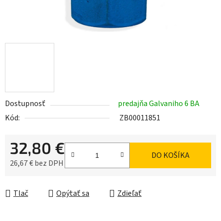
Dostupnosť
predajňa Galvaniho 6 BA
Kód:
ZB00011851
32,80 €
DO KOŠÍKA
26,67 € bez DPH
Jednotková cena:
Tlač
Opýtať sa
Zdieľať