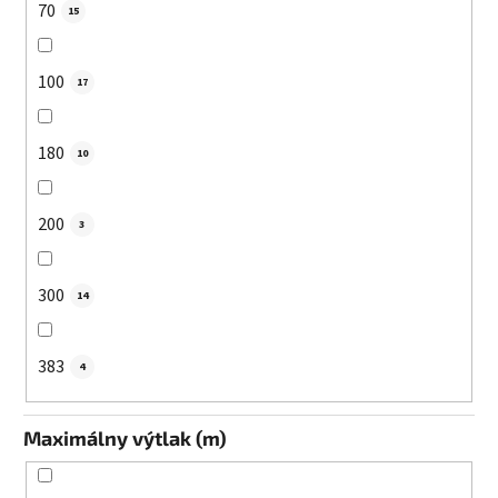
70
15
100
17
180
10
200
3
300
14
383
4
Maximálny výtlak (m)