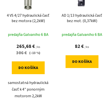
p
r
4 VS 4/27 hydraulická časť
AD 1/13 hydraulická časť
o
bez motora (2,2kW)
bez mot. (0,37kW)
d
u
predajňa Galvaniho 6 BA
predajňa Galvaniho 6 BA
k
t
265,68 €
82 €
/ ks
/ ks
o
306 €
(–13 %)
v
DO KOŠÍKA
DO KOŠÍKA
samostatná hydraulická
časť k 4" ponorným
motorom 2,2kW