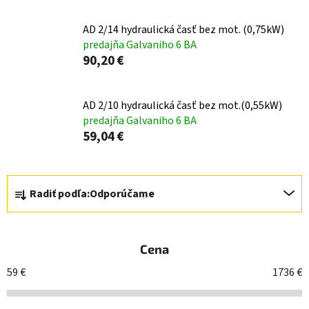
AD 2/14 hydraulická časť bez mot. (0,75kW)
predajňa Galvaniho 6 BA
90,20 €
AD 2/10 hydraulická časť bez mot.(0,55kW)
predajňa Galvaniho 6 BA
59,04 €
R
Radiť podľa:
Odporúčame
a
d
e
Cena
n
i
59
€
1736
€
e
p