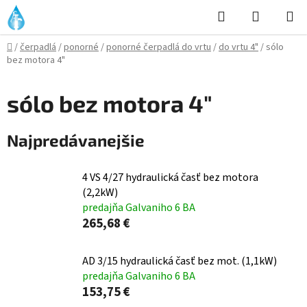
Prejsť
Hľadať
NÁKUP
na
KOŠÍK
obsah
Domov
/
čerpadlá
/
ponorné
/
ponorné čerpadlá do vrtu
/
do vrtu 4"
/
sólo
bez motora 4"
sólo bez motora 4"
Najpredávanejšie
4 VS 4/27 hydraulická časť bez motora
(2,2kW)
predajňa Galvaniho 6 BA
265,68 €
AD 3/15 hydraulická časť bez mot. (1,1kW)
predajňa Galvaniho 6 BA
153,75 €