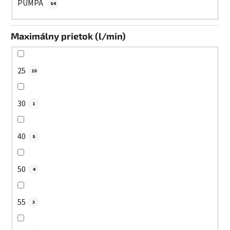
PUMPA
84
Maximálny prietok (l/min)
25
10
30
1
40
8
50
4
55
3