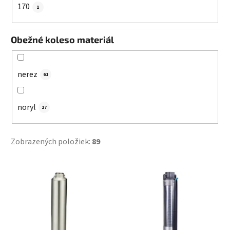
170
1
Obežné koleso materiál
nerez
61
noryl
27
Zobrazených položiek:
89
V
ý
p
i
s