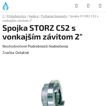
Prejsť
Hľadať
NÁKUP
na
KOŠÍK
obsah
Domov
/
Príslušenstvo
/
Hadice
/
Požiarne bajonety
/
Spojka STORZ C52 s
vonkajším závitom 2"
Spojka STORZ C52 s
vonkajším závitom 2"
Priemerné
Neohodnotené
Podrobnosti hodnotenia
hodnotenie
Značka:
Ostatné
produktu
je
0,0
z
5
hviezdičiek.