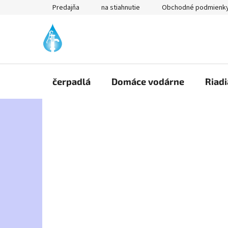
Prejsť
Predajňa
na stiahnutie
Obchodné podmienk
na
obsah
čerpadlá
Domáce vodárne
Riadi
B
o
č
n
ý
p
a
n