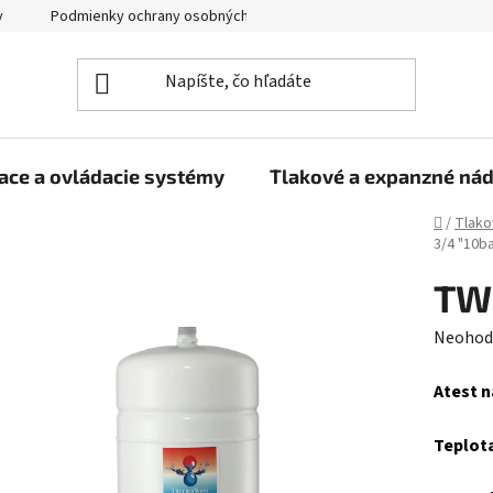
y
Podmienky ochrany osobných údajov
ace a ovládacie systémy
Tlakové a expanzné ná
Domov
/
Tlako
3/4 "10b
TW
Prieme
Neohod
hodnot
Atest n
produk
je
Teplota
0,0
z