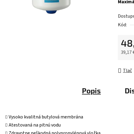
Maximál
5
hviezdič
Dostup
Kód:
48
39,17 
Jednot
Tlač
Popis
Di
Vysoko kvalitná butylová membrána
Atestovaná na pitnú vodu
Zdravotne neškodná polypropylénová vložka