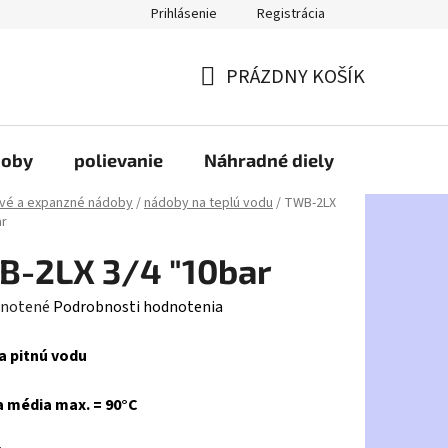
Prihlásenie
Registrácia
PRÁZDNY KOŠÍK
NÁKUPNÝ
KOŠÍK
doby
polievanie
Náhradné diely
HDPE
vé a expanzné nádoby
/
nádoby na teplú vodu
/
TWB-2LX
ar
B-2LX 3/4 "10bar
rné
notené
Podrobnosti hodnotenia
enie
a pitnú vodu
tu
 média max. = 90°C