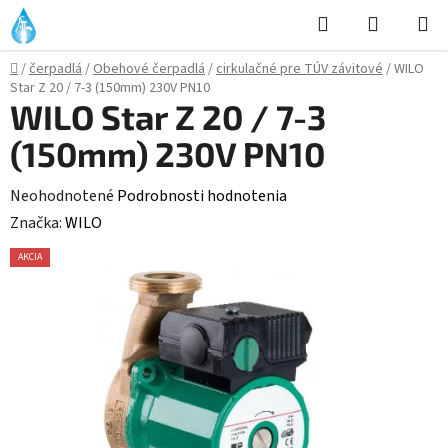
Prejsť
Hľadať
NÁKUP
na
KOŠÍK
obsah
Domov
/
čerpadlá
/
Obehové čerpadlá
/
cirkulačné pre TÚV závitové
/
WILO
Star Z 20 / 7-3 (150mm) 230V PN10
WILO Star Z 20 / 7-3
(150mm) 230V PN10
Priemerné
Neohodnotené
Podrobnosti hodnotenia
hodnotenie
Značka:
WILO
produktu
AKCIA
je
0,0
z
5
hviezdičiek.