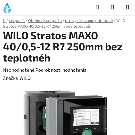
Prejsť
Hľadať
NÁKUP
na
KOŠÍK
obsah
Domov
/
čerpadlá
/
Obehové čerpadlá
/
pre vykurovanie prírubové
/
WILO
Stratos MAXO 40/0,5-12 R7 250mm bez teplotnéh
WILO Stratos MAXO
40/0,5-12 R7 250mm bez
teplotnéh
Priemerné
Neohodnotené
Podrobnosti hodnotenia
hodnotenie
Značka:
WILO
produktu
je
0,0
z
5
hviezdičiek.