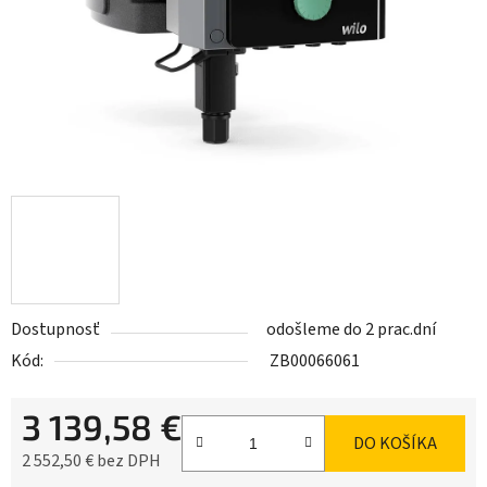
Dostupnosť
odošleme do 2 prac.dní
Kód:
ZB00066061
3 139,58 €
DO KOŠÍKA
2 552,50 € bez DPH