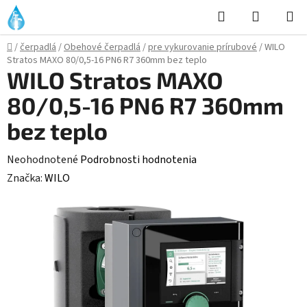
Prejsť
Hľadať
NÁKUP
na
KOŠÍK
obsah
Domov
/
čerpadlá
/
Obehové čerpadlá
/
pre vykurovanie prírubové
/
WILO
Stratos MAXO 80/0,5-16 PN6 R7 360mm bez teplo
WILO Stratos MAXO
80/0,5-16 PN6 R7 360mm
bez teplo
Priemerné
Neohodnotené
Podrobnosti hodnotenia
hodnotenie
Značka:
WILO
produktu
je
0,0
z
5
hviezdičiek.