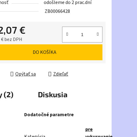
nosť
odošleme do 2 prac.dní
ZB00066428
2,07 €
iek.
 € bez DPH
ková cena:
DO KOŠÍKA
Opýtať sa
Zdieľať
 (2)
Diskusia
Dodatočné parametre
pre
Kategória
vykurovanie