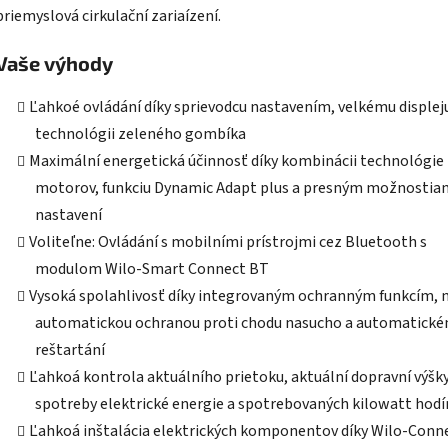
priemyslová cirkulační zariaízení.
Vaše výhody
Ľahkoé ovládání díky sprievodcu nastavením, velkému displej
technológii zeleného gombíka
Maximální energetická účinnosť díky kombinácii technológie
motorov, funkciu Dynamic Adapt plus a presným možnostia
nastavení
Voliteľne: Ovládání s mobilními prístrojmi cez Bluetooth s
modulom Wilo-Smart Connect BT
Vysoká spolahlivosť díky integrovaným ochranným funkcím, n
automatickou ochranou proti chodu nasucho a automatick
reštartání
Ľahkoá kontrola aktuálního prietoku, aktuální dopravní výšky
spotreby elektrické energie a spotrebovaných kilowatt hodí
Ľahkoá inštalácia elektrických komponentov díky Wilo-Conn