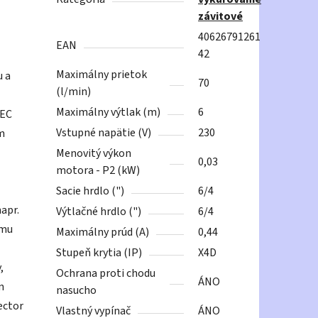
závitové
40626791261
EAN
42
Maximálny prietok
u a
70
(l/min)
Maximálny výtlak (m)
6
 EC
Vstupné napätie (V)
230
m
Menovitý výkon
0,03
motora - P2 (kW)
Sacie hrdlo (")
6/4
apr.
Výtlačné hrdlo (")
6/4
ému
Maximálny prúd (A)
0,44
Stupeň krytia (IP)
X4D
,
Ochrana proti chodu
ÁNO
n
nasucho
ector
Vlastný vypínač
ÁNO