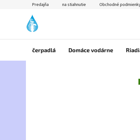
Prejsť
Predajňa
na stiahnutie
Obchodné podmienk
na
obsah
čerpadlá
Domáce vodárne
Riadi
B
o
č
n
ý
p
a
n