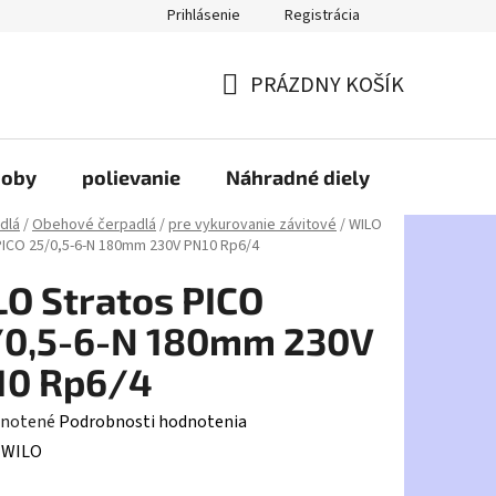
Prihlásenie
Registrácia
PRÁZDNY KOŠÍK
NÁKUPNÝ
KOŠÍK
doby
polievanie
Náhradné diely
HDPE
dlá
/
Obehové čerpadlá
/
pre vykurovanie závitové
/
WILO
PICO 25/0,5-6-N 180mm 230V PN10 Rp6/4
O Stratos PICO
/0,5-6-N 180mm 230V
10 Rp6/4
rné
notené
Podrobnosti hodnotenia
enie
:
WILO
tu