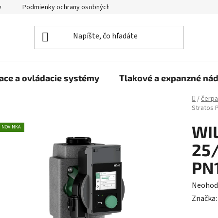
y
Podmienky ochrany osobných údajov
ace a ovládacie systémy
Tlakové a expanzné ná
Domov
/
čerpa
Stratos 
WIL
NOVINKA
25
PN
Prieme
Neohod
hodnot
Značka
produk