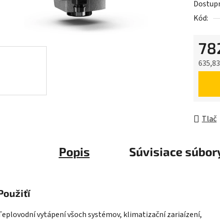
Dostup
je
Kód:
0,0
z
78
5
hviezdič
635,83
Jednot
Tlač
Popis
Súvisiace súbory
Použiťí
Teplovodní vytápení všoch systémov, klimatizační zariaízení,