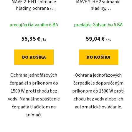
MAVE 2-HH1 snímanie
MAVE 2-HH2 snímanie
o
d
hladiny, ochrana /
hladiny,
d
u
ovládanie č
ochrana/ovládanie
u
k
predajňa Galvaniho 6 BA
predajňa Galvaniho 6 BA
k
t
t
o
55,35 €
59,04 €
/ ks
/ ks
o
v
v
DO KOŠÍKA
DO KOŠÍKA
Ochrana jednofázových
Ochrana jednofázových
čerpadiel s príkonom do
čerpadiel s doporučeným
1500 W proti chodu bez
príkonom do 1500 W proti
vody. Manuálne spúšťanie
chodu bez vody alebo ich
čerpadla tlačidlom na
automatické ovládanie.
snímači.