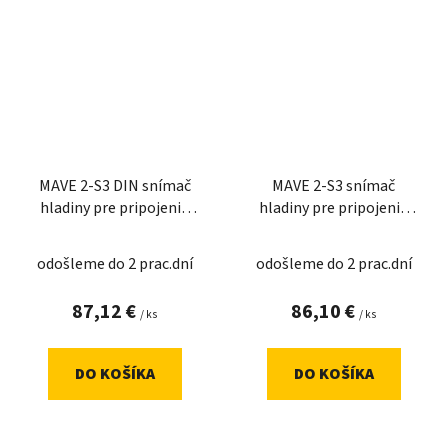
MAVE 2-S3 DIN snímač
MAVE 2-S3 snímač
hladiny pre pripojenie
hladiny pre pripojenie
troch
troch sond
odošleme do 2 prac.dní
odošleme do 2 prac.dní
87,12 €
86,10 €
/ ks
/ ks
DO KOŠÍKA
DO KOŠÍKA