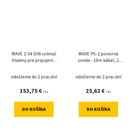
MAVE 2-S4 DIN snímač
MAVE PS-2 ponorná
hladiny pre pripojenie
sonda - 10m kábel, 2
štyroc
vývody
odošleme do 2 prac.dní
odošleme do 2 prac.dní
153,75 €
25,62 €
/ ks
/ ks
DO KOŠÍKA
DO KOŠÍKA