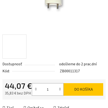
Dostupnosť
odošleme do 2 prac.dní
Kód:
ZB00011317
44,07 €
DO KOŠÍKA
35,83 € bez DPH
Jednotková cena: