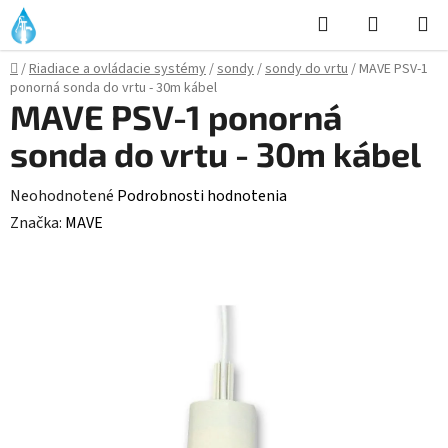
Prejsť
Hľadať
NÁKUP
na
KOŠÍK
obsah
Domov
/
Riadiace a ovládacie systémy
/
sondy
/
sondy do vrtu
/
MAVE PSV-1
ponorná sonda do vrtu - 30m kábel
MAVE PSV-1 ponorná
sonda do vrtu - 30m kábel
Priemerné
Neohodnotené
Podrobnosti hodnotenia
hodnotenie
Značka:
MAVE
produktu
je
0,0
z
5
hviezdičiek.