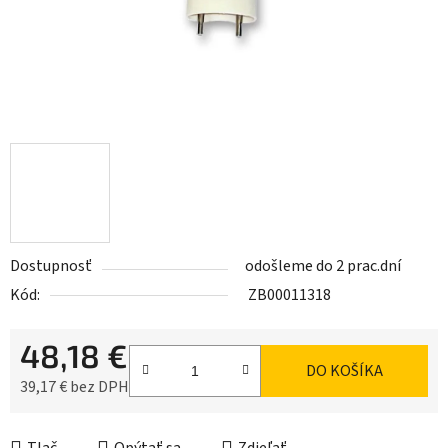
Dostupnosť
odošleme do 2 prac.dní
Kód:
ZB00011318
48,18 €
DO KOŠÍKA
39,17 € bez DPH
Jednotková cena: