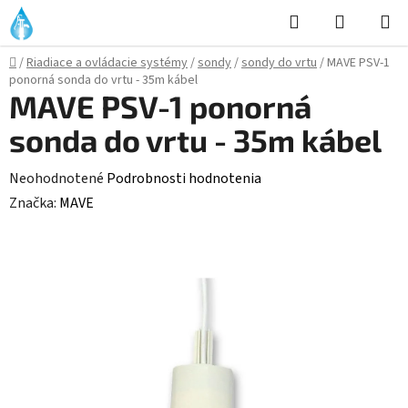
Prejsť
Hľadať
NÁKUP
na
KOŠÍK
obsah
Domov
/
Riadiace a ovládacie systémy
/
sondy
/
sondy do vrtu
/
MAVE PSV-1
ponorná sonda do vrtu - 35m kábel
MAVE PSV-1 ponorná
sonda do vrtu - 35m kábel
Priemerné
Neohodnotené
Podrobnosti hodnotenia
hodnotenie
Značka:
MAVE
produktu
je
0,0
z
5
hviezdičiek.