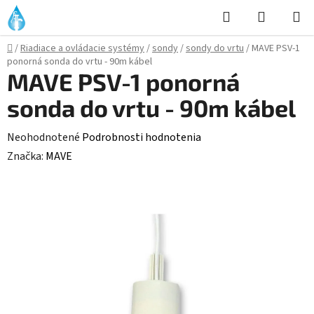
Prejsť
Hľadať
NÁKUP
na
KOŠÍK
obsah
Domov
/
Riadiace a ovládacie systémy
/
sondy
/
sondy do vrtu
/
MAVE PSV-1
ponorná sonda do vrtu - 90m kábel
MAVE PSV-1 ponorná
sonda do vrtu - 90m kábel
Priemerné
Neohodnotené
Podrobnosti hodnotenia
hodnotenie
Značka:
MAVE
produktu
je
0,0
z
5
hviezdičiek.