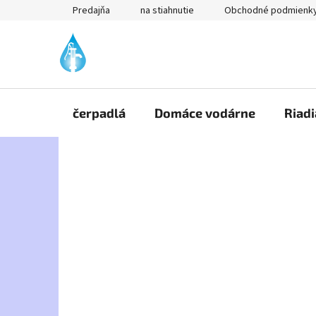
Prejsť
Predajňa
na stiahnutie
Obchodné podmienk
na
obsah
čerpadlá
Domáce vodárne
Riadi
B
o
č
n
ý
p
a
n