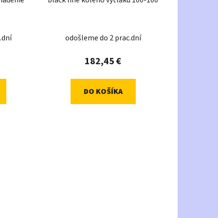
riadenie
black line koleno výtlaku 100-100
.dní
odošleme do 2 prac.dní
182,45 €
DO KOŠÍKA