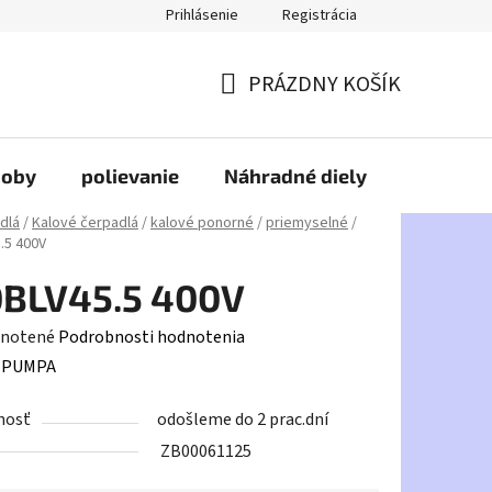
Prihlásenie
Registrácia
PRÁZDNY KOŠÍK
NÁKUPNÝ
KOŠÍK
doby
polievanie
Náhradné diely
HDPE
dlá
/
Kalové čerpadlá
/
kalové ponorné
/
priemyselné
/
.5 400V
0BLV45.5 400V
rné
notené
Podrobnosti hodnotenia
enie
:
PUMPA
tu
nosť
odošleme do 2 prac.dní
ZB00061125