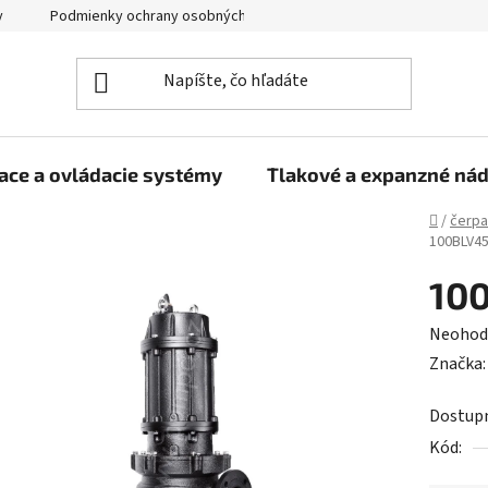
y
Podmienky ochrany osobných údajov
ace a ovládacie systémy
Tlakové a expanzné ná
Domov
/
čerpa
100BLV45
10
Prieme
Neohod
hodnot
Značka
produk
Dostup
je
Kód:
0,0
z