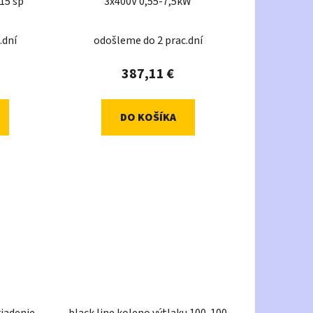
15 sp
3x400V 0,55-7,5kW
.dní
odošleme do 2 prac.dní
387,11 €
DO KOŠÍKA