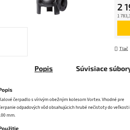
2 
5
hviezdič
1 783,
Jednot
Tlač
Popis
Súvisiace súbory
Popis
Kalové čerpadlo s vírivým obežným kolesom Vortex. Vhodné pre
čerpanie odpadových vôd obsahujúcich hrubé nečistoty do veľkosti
100 mm.
Použitie