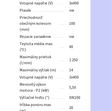
Vstupné napätie (V)
3x400
Plavák
nie
Priechodnosť
obežným kolesom
100
(mm)
Rezacie zariadenie
nie
Teplota média max.
40
(°C)
Maximálny prietok
2 250
(l/min)
Maximálny výtlak (m)
14
Vstupné napätie (V)
3x400
Menovitý výkon
5,50
motora - P2 (kW)
Výtlačné hrdlo (")
DN100
Hĺbka ponoru max.
20
(m)