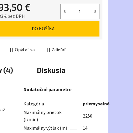
193,50 €
iek.
33 € bez DPH
ková cena:
DO KOŠÍKA
Opýtať sa
Zdieľať
 (4)
Diskusia
Dodatočné parametre
Kategória
priemyselné
 až
Maximálny prietok
2250
(l/min)
Maximálny výtlak (m)
14