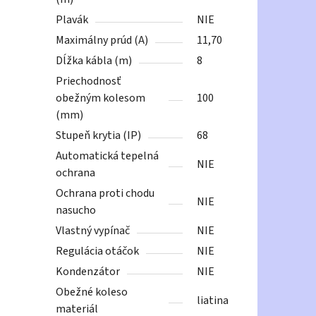
Plavák
NIE
Maximálny prúd (A)
11,70
Dĺžka kábla (m)
8
Priechodnosť
obežným kolesom
100
(mm)
Stupeň krytia (IP)
68
Automatická tepelná
NIE
ochrana
Ochrana proti chodu
NIE
nasucho
Vlastný vypínač
NIE
Regulácia otáčok
NIE
Kondenzátor
NIE
Obežné koleso
liatina
materiál