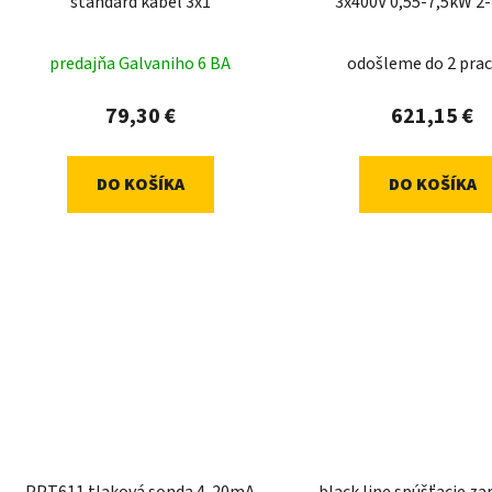
štandard kábel 3x1
3x400V 0,55-7,5kW 2-
predajňa Galvaniho 6 BA
odošleme do 2 prac
79,30 €
621,15 €
DO KOŠÍKA
DO KOŠÍKA