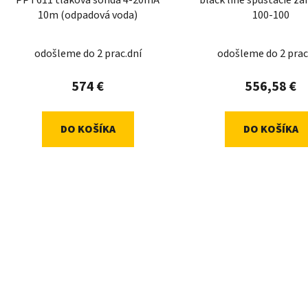
PPT611 tlaková sonda 4-20mA
black line spúšťacie za
10m (odpadová voda)
100-100
odošleme do 2 prac.dní
odošleme do 2 prac
574 €
556,58 €
DO KOŠÍKA
DO KOŠÍKA