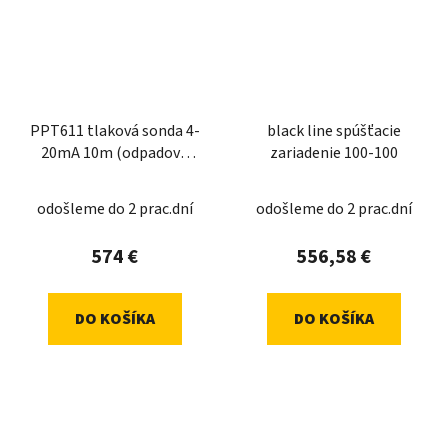
PPT611 tlaková sonda 4-
black line spúšťacie
20mA 10m (odpadová
zariadenie 100-100
voda)
odošleme do 2 prac.dní
odošleme do 2 prac.dní
574 €
556,58 €
DO KOŠÍKA
DO KOŠÍKA