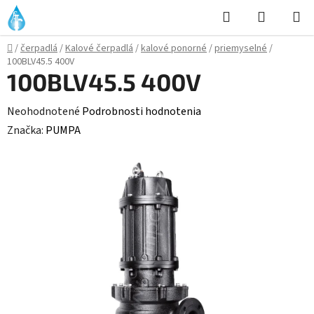
Prejsť
Hľadať
NÁKUP
na
KOŠÍK
obsah
Domov
/
čerpadlá
/
Kalové čerpadlá
/
kalové ponorné
/
priemyselné
/
100BLV45.5 400V
100BLV45.5 400V
Priemerné
Neohodnotené
Podrobnosti hodnotenia
hodnotenie
Značka:
PUMPA
produktu
je
0,0
z
5
hviezdičiek.