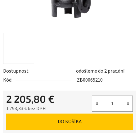
Dostupnosť
odošleme do 2 prac.dní
Kód:
ZB00065210
2 205,80 €
1 793,33 € bez DPH
Jednotková cena:
DO KOŠÍKA