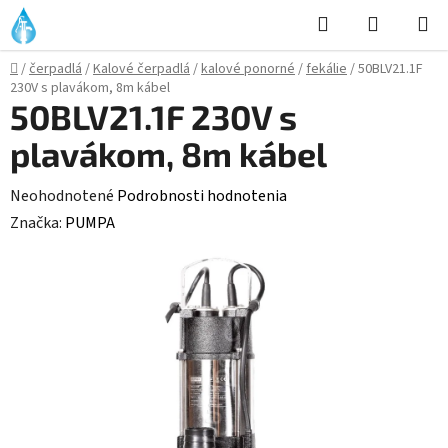
Prejsť
Hľadať
NÁKUP
na
KOŠÍK
obsah
Domov
/
čerpadlá
/
Kalové čerpadlá
/
kalové ponorné
/
fekálie
/
50BLV21.1F
230V s plavákom, 8m kábel
50BLV21.1F 230V s
plavákom, 8m kábel
Priemerné
Neohodnotené
Podrobnosti hodnotenia
hodnotenie
Značka:
PUMPA
produktu
je
0,0
z
5
hviezdičiek.