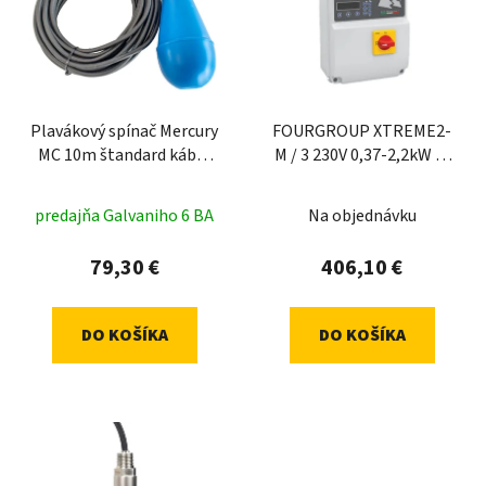
Plavákový spínač Mercury
FOURGROUP XTREME2-
MC 10m štandard kábel
M / 3 230V 0,37-2,2kW 2-
3x1
16 A
predajňa Galvaniho 6 BA
Na objednávku
79,30 €
406,10 €
DO KOŠÍKA
DO KOŠÍKA