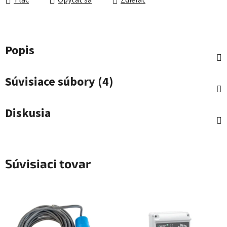
Tlač
Opýtať sa
Zdieľať
Popis
Súvisiace súbory (4)
Diskusia
Súvisiaci tovar