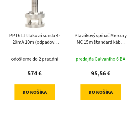
PPT611 tlaková sonda 4-
Plavákový spínač Mercury
20mA 10m (odpadová
MC 15m štandard kábel
voda)
3x1
odošleme do 2 prac.dní
predajňa Galvaniho 6 BA
574 €
95,56 €
DO KOŠÍKA
DO KOŠÍKA