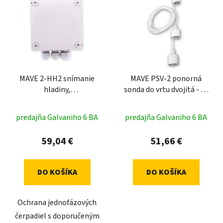
MAVE 2-HH2 snímanie
MAVE PSV-2 ponorná
hladiny,
sonda do vrtu dvojitá - 10
ochrana/ovládanie
+ 5m
predajňa Galvaniho 6 BA
predajňa Galvaniho 6 BA
59,04 €
51,66 €
DO KOŠÍKA
DO KOŠÍKA
Ochrana jednofázových
čerpadiel s doporučeným