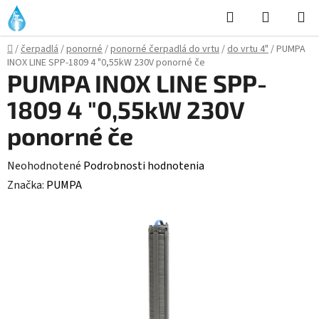
Prejsť
Hľadať
NÁKUP
na
KOŠÍK
obsah
Domov
/
čerpadlá
/
ponorné
/
ponorné čerpadlá do vrtu
/
do vrtu 4"
/
PUMPA
INOX LINE SPP-1809 4 "0,55kW 230V ponorné če
PUMPA INOX LINE SPP-
1809 4 "0,55kW 230V
ponorné če
Priemerné
Neohodnotené
Podrobnosti hodnotenia
hodnotenie
Značka:
PUMPA
produktu
je
0,0
z
5
hviezdičiek.