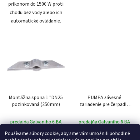
príkonom do 1500 W proti
chodu bez vody alebo ich
automatické ovládanie.
Montážna spona 1 "DN25
PUMPA závesné
pozinkovaná (250mm)
zariadenie pre čerpadlá
15m
predajňa Galvaniho 6 BA
predajňa Galvaniho 6 BA
Používame súbory cookie, aby sme vám umožnili pohodlné
17 €
13,23 €