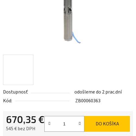
Dostupnosť
odošleme do 2 prac.dní
Kód:
ZB00060363
670,35 €
DO KOŠÍKA
545 € bez DPH