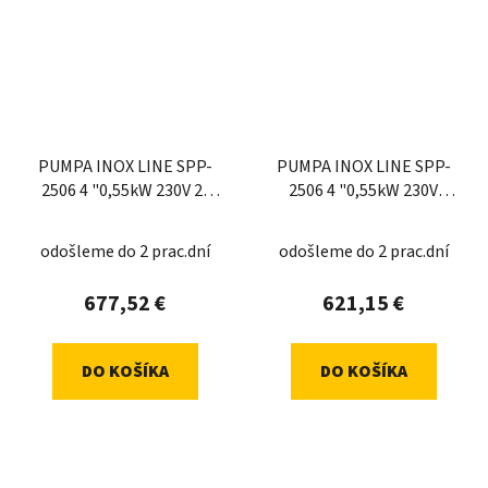
PUMPA INOX LINE SPP-
PUMPA INOX LINE SPP-
2506 4 "0,55kW 230V 2-
2506 4 "0,55kW 230V
drôtový
ponorné če
odošleme do 2 prac.dní
odošleme do 2 prac.dní
677,52 €
621,15 €
DO KOŠÍKA
DO KOŠÍKA