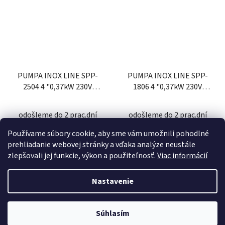
PUMPA INOX LINE SPP-
PUMPA INOX LINE SPP-
2504 4 "0,37kW 230V
1806 4 "0,37kW 230V
ponorné če
ponorné če
odošleme do 2 prac.dní
odošleme do 2 prac.dní
Používame súbory cookie, aby sme vám umožnili pohodlné
555,55 €
583,23 €
prehliadanie webovej stránky a vďaka analýze neustále
zlepšovali jej funkcie, výkon a použiteľnosť.
Viac informácií
DO KOŠÍKA
DO KOŠÍKA
Nastavenie
Z
Súhlasím
Vytvoril Shoptet
á