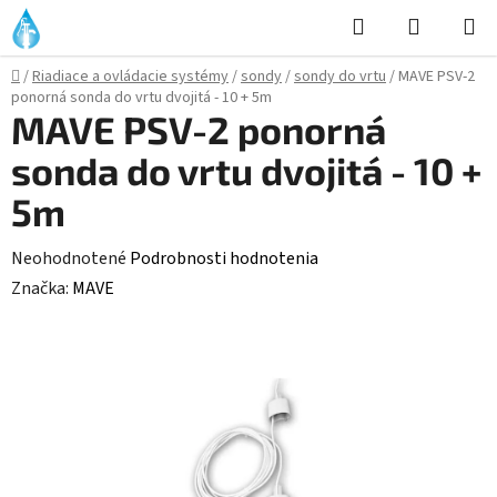
Prejsť
Hľadať
NÁKUP
na
KOŠÍK
obsah
Domov
/
Riadiace a ovládacie systémy
/
sondy
/
sondy do vrtu
/
MAVE PSV-2
ponorná sonda do vrtu dvojitá - 10 + 5m
MAVE PSV-2 ponorná
sonda do vrtu dvojitá - 10 +
5m
Priemerné
Neohodnotené
Podrobnosti hodnotenia
hodnotenie
Značka:
MAVE
produktu
je
0,0
z
5
hviezdičiek.