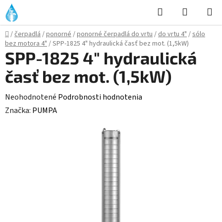
Prejsť
Hľadať
NÁKUP
na
KOŠÍK
obsah
Domov
/
čerpadlá
/
ponorné
/
ponorné čerpadlá do vrtu
/
do vrtu 4"
/
sólo
bez motora 4"
/
SPP-1825 4" hydraulická časť bez mot. (1,5kW)
SPP-1825 4" hydraulická
časť bez mot. (1,5kW)
Priemerné
Neohodnotené
Podrobnosti hodnotenia
hodnotenie
Značka:
PUMPA
produktu
je
0,0
z
5
hviezdičiek.