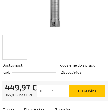
Dostupnosť
odošleme do 2 prac.dní
Kód:
ZB00059403
449,97 €
DO KOŠÍKA
365,83 € bez DPH
Jednotková cena: