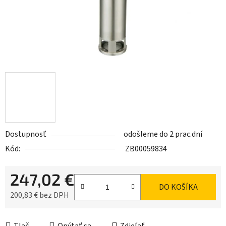
Dostupnosť
odošleme do 2 prac.dní
Kód:
ZB00059834
247,02 €
DO KOŠÍKA
200,83 € bez DPH
Jednotková cena: