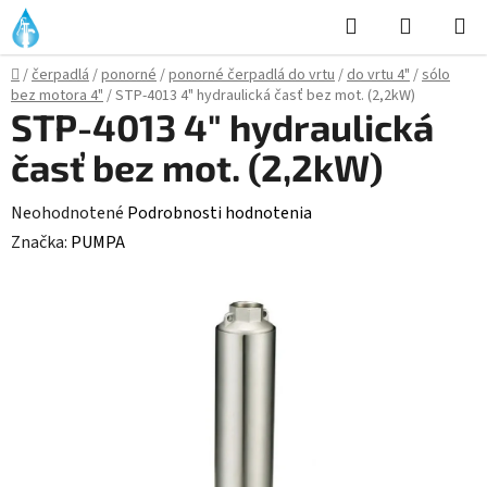
Prejsť
Hľadať
NÁKUP
na
KOŠÍK
obsah
Domov
/
čerpadlá
/
ponorné
/
ponorné čerpadlá do vrtu
/
do vrtu 4"
/
sólo
bez motora 4"
/
STP-4013 4" hydraulická časť bez mot. (2,2kW)
STP-4013 4" hydraulická
časť bez mot. (2,2kW)
Priemerné
Neohodnotené
Podrobnosti hodnotenia
hodnotenie
Značka:
PUMPA
produktu
je
0,0
z
5
hviezdičiek.